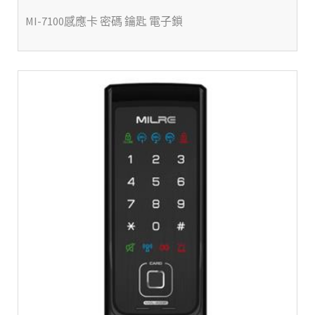
MI-7100感應卡 密碼 鑰匙 電子鎖