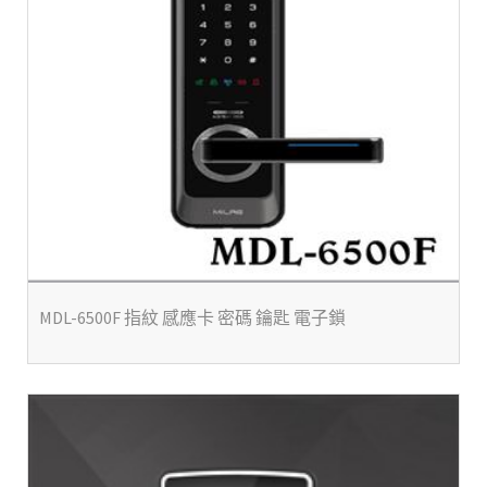
MDL-6500F 指紋 感應卡 密碼 鑰匙 電子鎖